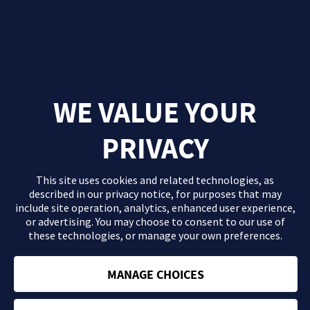
WE VALUE YOUR
PRIVACY
This site uses cookies and related technologies, as
described in our
privacy notice
, for purposes that may
include site operation, analytics, enhanced user experience,
or advertising. You may choose to consent to our use of
these technologies, or manage your own preferences.
El contenido que se proporciona en este sitio Web es información
general de carácter orientativo con fines formativos y en ningún
caso debe sustituir la consulta ni las recomendaciones de tu
MANAGE CHOICES
médico. Consulta con tu profesional sanitario si tienes dudas
acerca de tu salud.