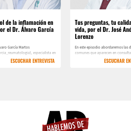
ol de la inflamación en
Tus preguntas, tu calid
or el Dr. Álvaro García
vida, por el Dr. José An
Lorenzo
lvaro García Martos
En este episodio abordaremos las 
cia_reumatologia), especialista en
comunes que aparecen en consulta
a en el Hospital Universitario del
objetivo de ayudar a entender la e
ESCUCHAR ENTREVISTA
ESCUCHAR EN
rte su experiencia y explica que el
mejorar la calidad de vida. Para ell
damental es evitar el desarrollo de
contaremos con la colaboración de
 daño articular a través de un
Andrés Lorenzo Martín, especialista
coz de la inflamación.s.
reumatología en el Hospital Univers
Burgos.
.