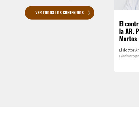
VER TODOS LOS CONTENIDOS
El contr
la AR. P
Martos
El doctor Á
(@alvarogar
reumatologí
Tajo, compa
objetivo fun
erosiones y
control pre