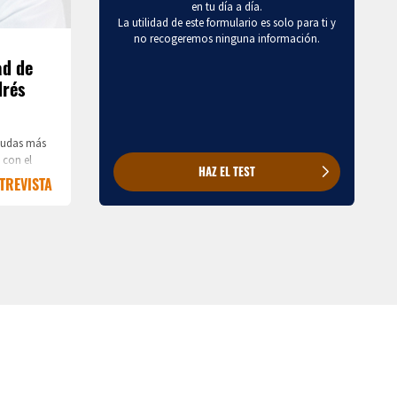
en tu día a día.
La utilidad de este formulario es solo para ti y
no recogeremos ninguna información.
ad de
drés
dudas más
 con el
HAZ EL TEST
nfermedad y
TREVISTA
o
l Dr. José
 en
itario de