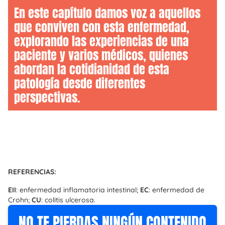
En este capítulo damos voz a aquellos
que conviven con esta enfermedad,
explorando las experiencias de una
paciente y varios médicos, quienes
abordan la cotidianidad de esta
patología desde diferentes
perspectivas.
REFERENCIAS:
EII
: enfermedad inflamatoria intestinal;
EC
: enfermedad de
Crohn;
CU
: colitis ulcerosa.
NO TE PIERDAS NINGÚN CONTENIDO