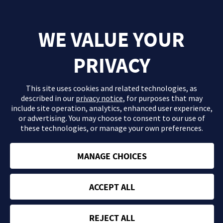
WE VALUE YOUR
PRIVACY
This site uses cookies and related technologies, as
described in our
privacy notice
, for purposes that may
include site operation, analytics, enhanced user experience,
or advertising. You may choose to consent to our use of
these technologies, or manage your own preferences.
El contenido que se proporciona en este sitio Web es información
general de carácter orientativo con fines formativos y en ningún
caso debe sustituir la consulta ni las recomendaciones de tu
MANAGE CHOICES
médico. Consulta con tu profesional sanitario si tienes dudas
acerca de tu salud.
ACCEPT ALL
Política de privacidad
Términos y condiciones
REJECT ALL