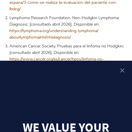
espana/3-como-se-realiza-la-
evaluacion-del-paciente-con-
lbdcg/
Lymphoma Research Foundation.
Non-Hodgkin Lymphoma
Diagnosis; [consultado abril 2026]. Disponible en:
https://lymphoma.org/
understanding-lymphoma/
aboutlymphoma/nhl/
nhldiagnosis/
American Cancer Society. Pruebas para el linfoma no Hodgkin;
[consultado abril 2026].
Disponible en:
https://www.cancer.org/es/cancer/tipos/linfoma-no-
hodgkin/deteccion-diagnostico-clasificacion-por-etapas/como-
se-diagnostica.html
.
Comparte:
WE VALUE YOUR