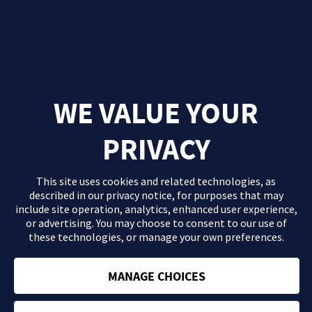
WE VALUE YOUR
PRIVACY
This site uses cookies and related technologies, as
described in our
privacy notice
, for purposes that may
include site operation, analytics, enhanced user experience,
or advertising. You may choose to consent to our use of
these technologies, or manage your own preferences.
El contenido que se proporciona en este sitio Web es información
general de carácter orientativo con fines formativos y en ningún
caso debe sustituir la consulta ni las recomendaciones de tu
MANAGE CHOICES
médico. Consulta con tu profesional sanitario si tienes dudas
acerca de tu salud.