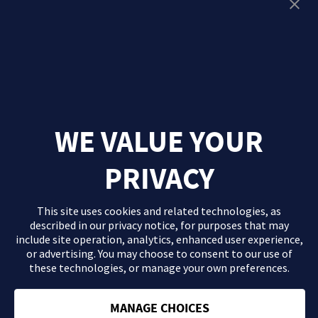
OFTALMOLOGÍA
REUMATOLOGÍA
VIROLOGÍA
WE VALUE YOUR
PRIVACY
This site uses cookies and related technologies, as
described in our
privacy notice
, for purposes that may
include site operation, analytics, enhanced user experience,
or advertising. You may choose to consent to our use of
these technologies, or manage your own preferences.
El contenido que se proporciona en este sitio Web es información
general de carácter orientativo con fines formativos y en ningún
caso debe sustituir la consulta ni las recomendaciones de tu
MANAGE CHOICES
médico. Consulta con tu profesional sanitario si tienes dudas