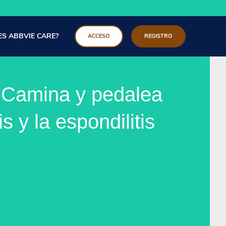
ES ABBVIE CARE?
ACCESO
REGISTRO
 Camina y pedalea
tis y la espondilitis