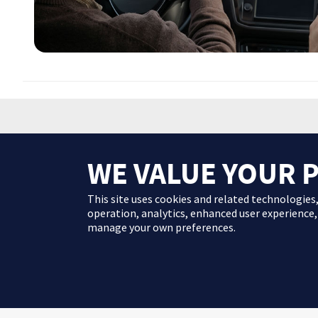
WE VALUE YOUR 
This site uses cookies and related technologies,
El contenido que se proporciona en este sitio Web es información ge
operation, analytics, enhanced user experience,
manage your own preferences.
ES-ABBV