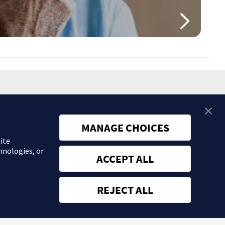
MANAGE CHOICES
ite
 sustituir la consulta ni las recomendaciones de tu médico. Consulta
hnologies, or
ACCEPT ALL
REJECT ALL
n, S.L.U.