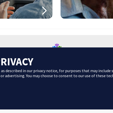
PRIVACY
 as described in our
privacy notice
, for purposes that may include s
neral de carácter orientativo con fines formativos y en ningún caso debe
 or advertising. You may choose to consent to our use of these tec
con tu profesional sanitario si tienes dudas acerca de tu salud.
Política de privacidad
Términos y condiciones
-230506 | ©
2026
- Sitio web desarrollado y financiado por AbbVie Spai