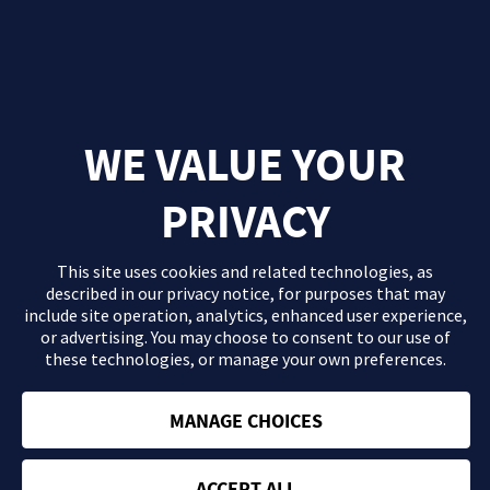
WE VALUE YOUR
PRIVACY
This site uses cookies and related technologies, as
described in our
privacy notice
, for purposes that may
include site operation, analytics, enhanced user experience,
or advertising. You may choose to consent to our use of
these technologies, or manage your own preferences.
El contenido que se proporciona en este sitio Web es información
general de carácter orientativo con fines formativos y en ningún
caso debe sustituir la consulta ni las recomendaciones de tu
MANAGE CHOICES
médico. Consulta con tu profesional sanitario si tienes dudas
acerca de tu salud.
ACCEPT ALL