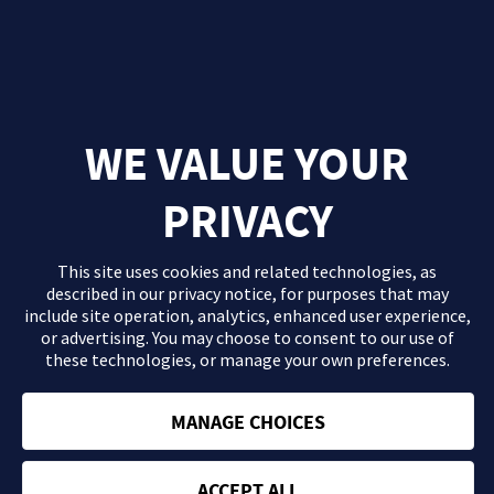
WE VALUE YOUR
PRIVACY
This site uses cookies and related technologies, as
described in our
privacy notice
, for purposes that may
include site operation, analytics, enhanced user experience,
or advertising. You may choose to consent to our use of
these technologies, or manage your own preferences.
El contenido que se proporciona en este sitio Web es información
general de carácter orientativo con fines formativos y en ningún
caso debe sustituir la consulta ni las recomendaciones de tu
MANAGE CHOICES
médico. Consulta con tu profesional sanitario si tienes dudas
acerca de tu salud.
ACCEPT ALL