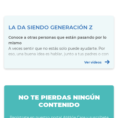
LA DA SIENDO GENERACIÓN Z
Conoce a otras personas que están pasando por lo
mismo
A veces sentir que no estás solo puede ayudarte. Por
eso, una buena idea es hablar, junto a tus padres o con
alguna asociación de pacientes, como la AADA , donde
Ver vídeos
seguro que conoces a personas con experiencias
vitales muy parecidas a las tuyas.
NO TE PIERDAS NINGÚN
CONTENIDO
Regístrate en nuestro portal AbbVie Care y suscríbete