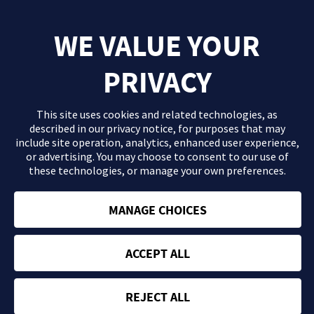
ES-ABBV-220514 mayo-2022
WE VALUE YOUR
PRIVACY
This site uses cookies and related technologies, as
described in our
privacy notice
, for purposes that may
include site operation, analytics, enhanced user experience,
or advertising. You may choose to consent to our use of
these technologies, or manage your own preferences.
El contenido que se proporciona en este sitio Web es información
general de carácter orientativo con fines formativos y en ningún
caso debe sustituir la consulta ni las recomendaciones de tu
MANAGE CHOICES
médico. Consulta con tu profesional sanitario si tienes dudas
acerca de tu salud.
ACCEPT ALL
Política de privacidad
Términos y condiciones
REJECT ALL
ES-ABBV-230506 | ©
2026
- Sitio web desarrollado y financiado