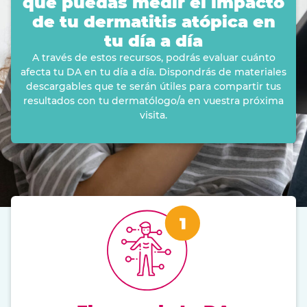
que puedas medir el impacto
de tu dermatitis atópica en
tu día a día
A través de estos recursos, podrás evaluar cuánto
afecta tu DA en tu día a día. Dispondrás de materiales
descargables que te serán útiles para compartir tus
resultados con tu dermatólogo/a en vuestra próxima
visita.