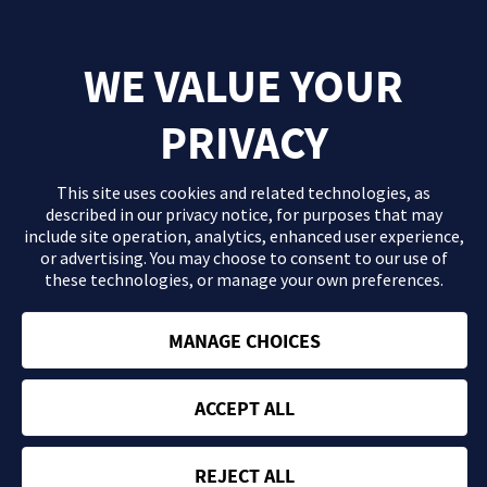
¡QUIERO MÁS CONTENIDOS Y SERVICIOS!
WE VALUE YOUR
PRIVACY
This site uses cookies and related technologies, as
described in our
privacy notice
, for purposes that may
include site operation, analytics, enhanced user experience,
or advertising. You may choose to consent to our use of
these technologies, or manage your own preferences.
El contenido que se proporciona en este sitio Web es información
general de carácter orientativo con fines formativos y en ningún
caso debe sustituir la consulta ni las recomendaciones de tu
MANAGE CHOICES
médico. Consulta con tu profesional sanitario si tienes dudas
acerca de tu salud.
ACCEPT ALL
Política de privacidad
Términos y condiciones
REJECT ALL