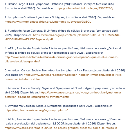
10.
5
1. Diffuse Large B-Cell Lymphoma. Bethesda (MD): National Library of Medicine (US);
[consultado abril 2026].
Disponible en:
https://pubmed.ncbi.nlm.nih.
gov/33657296/
8
6,7
2. Lymphoma Coalition. Lymphoma Subtypes;
[consultado abril 2026]. Disponible en:
https://www.lymphomacoalition.
org/lymphoma-subtypes/#DLBCL
Inflamación
indolora
de los ganglios linfáticos
3. Fundación Josep Carreras. El Linfoma difuso de células B grandes; [consultado abril
2026]. Disponible en:
https://fcarreras.org/wp-
content/uploads/2023/10/
LINFOMAS-NO-
9
HODGKIN-EN-
ADULTOS-general.pdf
Pérdida de peso inexplicable
4. AEAL, Asociación Española de Afectados por Linfoma, Mieloma y Leucemia. ¿Qué es el
Análisis de sangre
Fatiga
linfoma B difuso de células grandes?; [consultado abril 2026]. Disponible en:
http://www.aeal.es/linfoma-b-
difuso-de-celulas-grandes-
espana/2-que-es-el-linfoma-b-
tomografía computarizada
PET-
Escalofríos
fiebre
sudoración excesiva
difuso-de-celulas-grandes/
CT
5. American Cancer Society. Non-Hodgkin Lymphoma Risk Factors; [consultado abril 2026].
Disponible en:
https://www.cancer.org/cancer/
types/non-hodgkin-lymphoma/
causes-risks-
Pérdida de apetito
saciedad
prevention/risk-
factors.html
Punción lumbar.
6. American Cancer Society. Signs and Symptoms of Non-Hodgkin Lymphoma; [consultado
abril 2026].
Disponible en:
https://www.cancer.org/cancer/
types/non-hodgkin-lymphoma/
detection-diagnosis-staging/
signs-symptoms.html
7. Lymphoma Coalition. Signs & Symptoms
; [consultado abril 2026]. Disponible en:
https://lymphomacoalition.org/
signs-symptoms/
8. AEAL, Asociación Española de Afectados por Linfoma, Mieloma y Leucemia. ¿Cómo se
realiza la evaluación del paciente con LBDCG?; [consultado abril 2026]. Disponible en:
https://www.aeal.es/linfoma-b-
difuso-de-celulas-grandes-
espana/3-como-se-realiza-la-