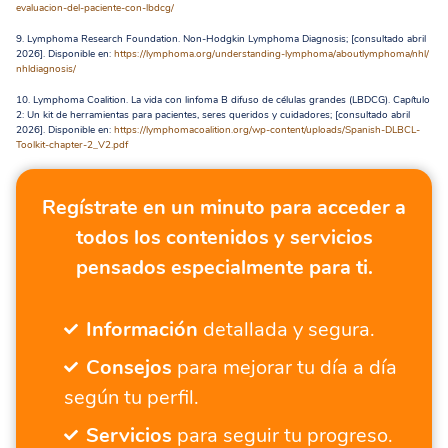
evaluacion-del-paciente-con-
lbdcg/
9. Lymphoma Research Foundation.
Non-Hodgkin Lymphoma Diagnosis; [consultado abril
2026]. Disponible en:
https://lymphoma.org/
understanding-lymphoma/
aboutlymphoma/nhl/
nhldiagnosis/
10. Lymphoma Coalition. La vida con linfoma B difuso de células grandes (LBDCG). Capítulo
2: Un kit de herramientas para pacientes, seres queridos y cuidadores; [consultado abril
2026]. Disponible en:
https://lymphomacoalition.org/
wp-content/uploads/Spanish-
DLBCL-
Toolkit-chapter-2_V2.pdf
Regístrate en un minuto para acceder a
todos los contenidos y servicios
pensados especialmente para ti.
Información
detallada y segura.
Consejos
para mejorar tu día a día
según tu perfil.
Servicios
para seguir tu progreso.