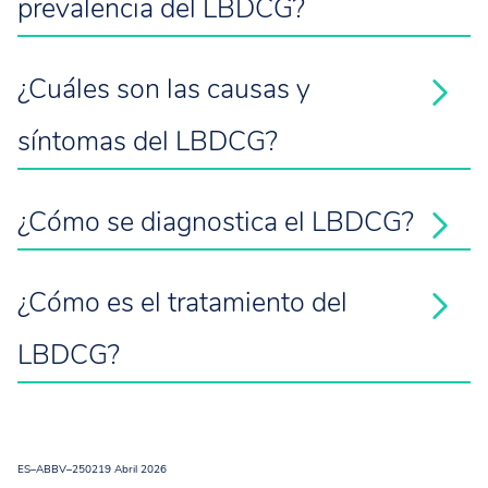
prevalencia del LBDCG?
¿Cuáles son las causas y
síntomas del LBDCG?
media de edad
¿Cómo se diagnostica el LBDCG?
3
¿Cómo es el tratamiento del
4
LBDCG?
3
hombres
raza
caucásica o blanca
ES–ABBV–250219 Abril 2026