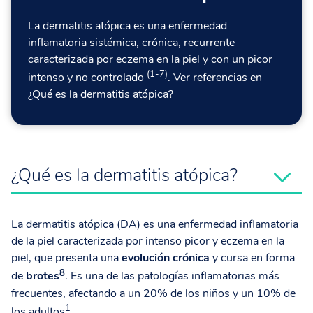
La dermatitis atópica es una enfermedad
inflamatoria sistémica, crónica, recurrente
caracterizada por eczema en la piel y con un picor
(1-7)
intenso y no controlado
. Ver referencias en
¿Qué es la dermatitis atópica?
¿Qué es la dermatitis atópica?
La dermatitis atópica (DA) es una enfermedad inflamatoria
de la piel caracterizada por intenso picor y eczema en la
piel, que presenta una
evolución crónica
y cursa en forma
8
de
brotes
. Es una de las patologías inflamatorias más
frecuentes, afectando a un 20% de los niños y un 10% de
1
los adultos
.