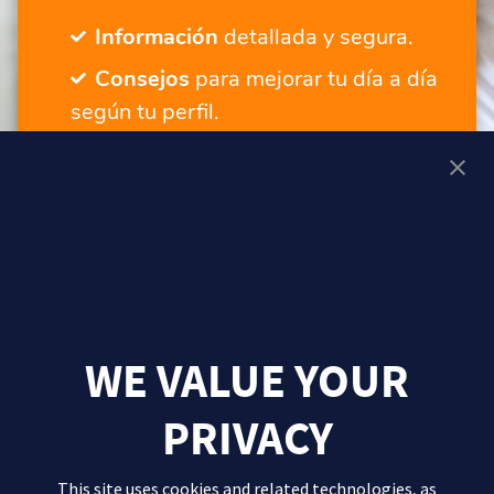
Información
detallada y segura.
Consejos
para mejorar tu día a día
según tu perfil.
Servicios
para seguir tu progreso.
Un lugar adaptado
a ti, tengas la
edad que tengas.
¡QUIERO MÁS CONTENIDOS Y SERVICIOS!
WE VALUE YOUR
PRIVACY
This site uses cookies and related technologies, as