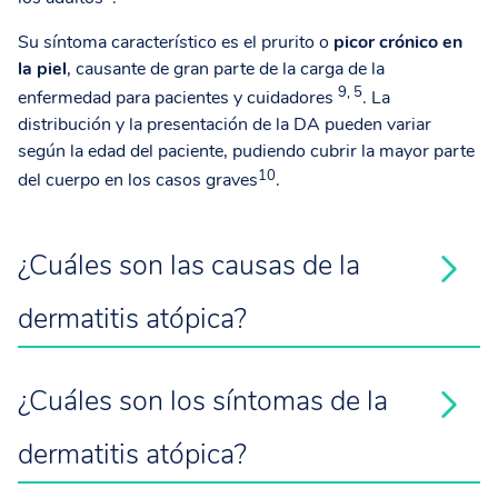
Su síntoma característico es el prurito o
picor crónico en
la piel
, causante de gran parte de la carga de la
9, 5
enfermedad para pacientes y cuidadores
. La
distribución y la presentación de la DA pueden variar
según la edad del paciente, pudiendo cubrir la mayor parte
10
del cuerpo en los casos graves
.
¿Cuáles son las causas de la
dermatitis atópica?
11
¿Cuáles son los síntomas de la
la disfunción de la barrera epidérmica, una
dermatitis atópica?
respuesta inflamatoria incontrolada y la microbiota
cutánea