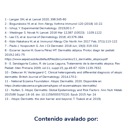
1,12
el picor
1 - Langan SM, et al. Lancet 2020; 396:345-60
2 - Boguniewicz M, et al. Ann Alergy Asthma Immunol 120 (2018) 10-22.
3 - Ishiuji, Y. Experimental Dermatology. 2019;00:1-7
4 - Weidinger S. Novak N. Lancet. 2016 Mar 12;387 (10023) : 1109.1122
5 - Lee CS, et al. Journal of Dermatology 2016; 43:376-384.
bucle-picor
6 - Kido-Nakahara M, et al. Immunol Allergy Clin North Am 2017 Feb; 37(1):113-122
13
7 - Pavlis J, Yosipovitch G. Am J Cli Dermatol. 2018 Jun; 19(3) 319-332
rascado
.
8 - Escarrer Jaume M, Guerra Pérez MT. Dermatitis atópica. Protoc diagn ter pediatr.
2019;2:161-75
https://www.aeped.es/sites/default/files/documentos/11_dermatitis_atopica.pdf
9 - E. Sendagorta Cudos, R. de Lucas Laguna, Tratamiento de la dermatitis atopica. Rev
Pediatr Aten Primaria 2009, vol.11, suppl.15, pp.49-67. ISSN 1139-7632.
10 - Deleuran M, Vestergaard C. Clinical heterogeneity and differential diagnosis of atopic
dermatitis. British Journal of Dermatology. 2014;170:2-
11 - National Eczema Foundation. Atopic Dermatitis. 2020. Disponible en:
https://nationaleczema.org/eczema/types-of-eczema/atopic-dermatitis/.
12 - Nutten, S. Atopic Dermatitis: Global Epidemiology and Risk Factors. Ann Nutr Metab.
2015;66 Suppl 1:8-16. doi: 10.1159/000370220. Epub 2015 Apr 24
13 - Atopic Dermatits: the skin barrier and beyond, T. Tsakok et al. 2019)
Contenido avalado por: