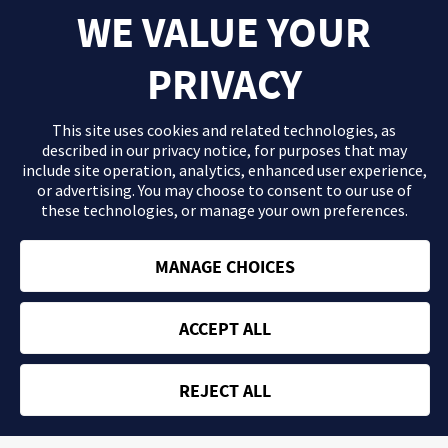
WE VALUE YOUR
PRIVACY
This site uses cookies and related technologies, as
described in our
privacy notice
, for purposes that may
include site operation, analytics, enhanced user experience,
or advertising. You may choose to consent to our use of
these technologies, or manage your own preferences.
El contenido que se proporciona en este sitio Web es información
general de carácter orientativo con fines formativos y en ningún
caso debe sustituir la consulta ni las recomendaciones de tu
MANAGE CHOICES
médico. Consulta con tu profesional sanitario si tienes dudas
acerca de tu salud.
ACCEPT ALL
Política de privacidad
Términos y condiciones
REJECT ALL
ES-ABBV-230506 | ©
2026
- Sitio web desarrollado y financiado
por AbbVie Spain, S.L.U.