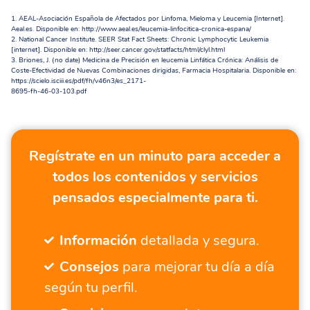
1. AEAL-Asociación Española de Afectados por Linfoma, Mieloma y Leucemia [Internet].
Aeal.es. Disponible en: http://www.aeal.es/leucemia-linfocitica-cronica-espana/
2. National Cancer Institute. SEER Stat Fact Sheets: Chronic Lymphocytic Leukemia
[internet]. Disponible en: http://seer.cancer.gov/statfacts/html/clyl.html
3. Briones, J. (no date) Medicina de Precisión en leucemia Linfática Crónica: Análisis de
Coste-Efectividad de Nuevas Combinaciones dirigidas, Farmacia Hospitalaria. Disponible en:
https://scielo.isciii.es/pdf/fh/v46n3/es_2171-
8695-fh-46-03-103.pdf
Regístrate en un minuto para acceder a
todos los contenidos y servicios
pensados especialmente para ti.
Información
detallada y segura.
Consejos
para mejorar tu día a día
según tu perfil.