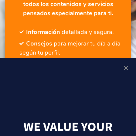
todos los contenidos y servicios
pensados especialmente para ti.
Información
detallada y segura.
Consejos
para mejorar tu día a día
según tu perfil.
Servicios
para seguir tu progreso.
Un lugar adaptado
a ti, tengas la
edad que tengas.
¡QUIERO MÁS CONTENIDOS Y SERVICIOS!
WE VALUE YOUR