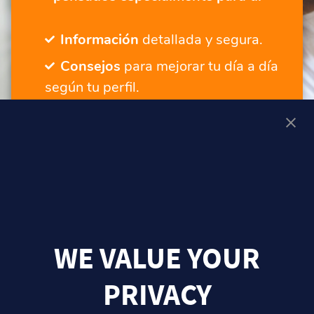
Información
detallada y segura.
Consejos
para mejorar tu día a día
según tu perfil.
Servicios
para seguir tu progreso.
Un lugar adaptado
a ti, tengas la
edad que tengas.
¡QUIERO MÁS CONTENIDOS Y SERVICIOS!
WE VALUE YOUR
PRIVACY