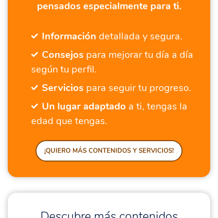
pensados especialmente para ti.
Información
detallada y segura.
Consejos
para mejorar tu día a día
según tu perfil.
Servicios
para seguir tu progreso.
Un lugar adaptado
a ti, tengas la
edad que tengas.
¡QUIERO MÁS CONTENIDOS Y SERVICIOS!
Descubre más contenidos