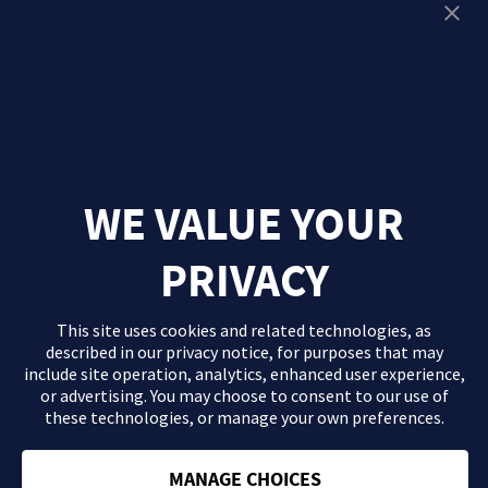
WE VALUE YOUR
PRIVACY
This site uses cookies and related technologies, as
described in our
privacy notice
, for purposes that may
include site operation, analytics, enhanced user experience,
or advertising. You may choose to consent to our use of
these technologies, or manage your own preferences.
El contenido que se proporciona en este sitio Web es información
general de carácter orientativo con fines formativos y en ningún
caso debe sustituir la consulta ni las recomendaciones de tu
MANAGE CHOICES