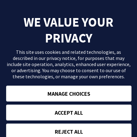
WE VALUE YOUR
PRIVACY
This site uses cookies and related technologies, as
described in our
privacy notice
, for purposes that may
include site operation, analytics, enhanced user experience,
or advertising. You may choose to consent to our use of
these technologies, or manage your own preferences.
El contenido que se proporciona en este sitio Web es información
general de carácter orientativo con fines formativos y en ningún
caso debe sustituir la consulta ni las recomendaciones de tu
MANAGE CHOICES
médico. Consulta con tu profesional sanitario si tienes dudas
acerca de tu salud.
ACCEPT ALL
Política de privacidad
Términos y condiciones
REJECT ALL