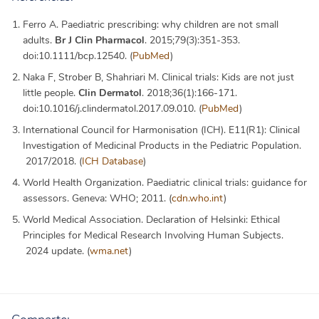
Ferro A.
Paediatric prescribing: why children are not small
adults
.
Br J Clin Pharmacol
. 2015;79(3):351-353.
doi:10.1111/bcp.12540. (
PubMed
)
Naka F, Strober B, Shahriari M.
Clinical trials: Kids are not just
little people
.
Clin Dermatol
. 2018;36(1):166-171.
doi:10.1016/j.clindermatol.2017.09.010. (
PubMed
)
International Council for Harmonisation (ICH).
E11(R1): Clinical
Investigation of Medicinal Products in the Pediatric Population
.
2017/2018. (
ICH Database
)
World Health Organization.
Paediatric clinical trials: guidance for
assessors
. Geneva: WHO; 2011. (
cdn.who.int
)
World Medical Association.
Declaration of Helsinki: Ethical
Principles for Medical Research Involving Human Subjects
.
2024 update. (
wma.net
)