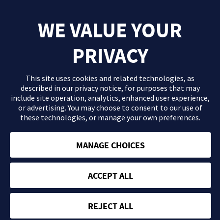
WE VALUE YOUR
PRIVACY
This site uses cookies and related technologies, as
described in our
privacy notice
, for purposes that may
include site operation, analytics, enhanced user experience,
or advertising. You may choose to consent to our use of
these technologies, or manage your own preferences.
El contenido que se proporciona en este sitio Web es información
general de carácter orientativo con fines formativos y en ningún
caso debe sustituir la consulta ni las recomendaciones de tu
MANAGE CHOICES
médico. Consulta con tu profesional sanitario si tienes dudas
acerca de tu salud.
ACCEPT ALL
Política de privacidad
Términos y condiciones
REJECT ALL
ES-ABBV-230506 | ©
2026
- Sitio web desarrollado y financiado