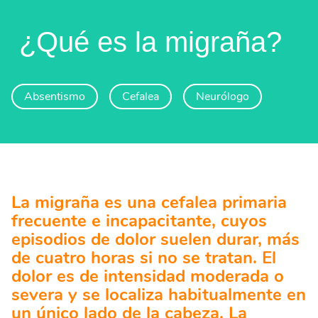
¿Qué es la migraña?
Absentismo
Cefalea
Neurólogo
La migraña es una cefalea primaria
frecuente e incapacitante, cuyos
episodios de dolor suelen durar, más
de cuatro horas si no se tratan. El
dolor es de intensidad moderada o
severa y se localiza habitualmente en
un único lado de la cabeza. La