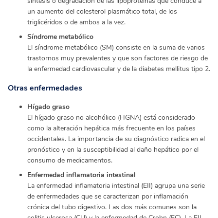
síntesis o degradación de las lipoproteínas que conduce a
un aumento del colesterol plasmático total, de los
triglicéridos o de ambos a la vez.
Síndrome metabólico
El síndrome metabólico (SM) consiste en la suma de varios
trastornos muy prevalentes y que son factores de riesgo de
la enfermedad cardiovascular y de la diabetes mellitus tipo 2.
Otras enfermedades
Hígado graso
El hígado graso no alcohólico (HGNA) está considerado
como la alteración hepática más frecuente en los países
occidentales. La importancia de su diagnóstico radica en el
pronóstico y en la susceptibilidad al daño hepático por el
consumo de medicamentos.
Enfermedad inflamatoria intestinal
La enfermedad inflamatoria intestinal (EII) agrupa una serie
de enfermedades que se caracterizan por inflamación
crónica del tubo digestivo. Las dos más comunes son la
colitis ulcerosa (CU) y la enfermedad de Crohn (EC). La EII