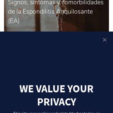
Signos, síntomas y comorbilidades
de la Espondilitis Anquilosante
(EA)
WE VALUE YOUR
PRIVACY